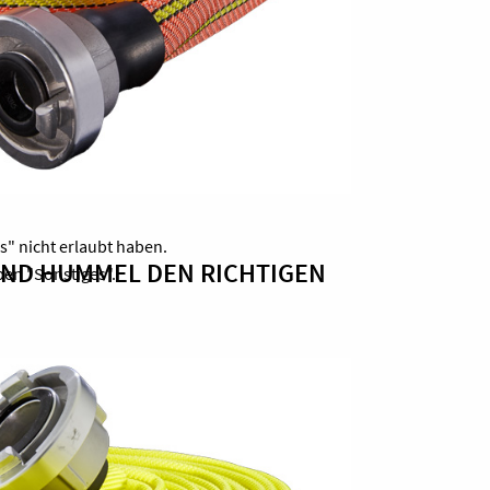
s" nicht erlaubt haben.
UND HUMMEL DEN RICHTIGEN
en "Sonstiges".