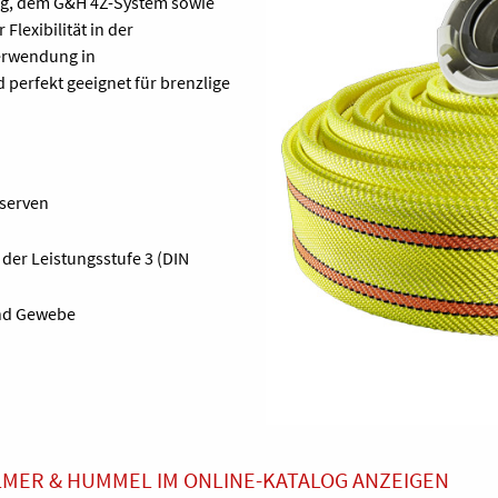
ng, dem G&H 4Z-System sowie
Flexibilität in der
Verwendung in
perfekt geeignet für brenzlige
eserven
 der Leistungsstufe 3 (DIN
und Gewebe
MER & HUMMEL IM ONLINE-KATALOG ANZEIGEN