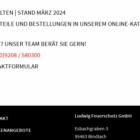
TEN | STAND MÄRZ 2024
TEILE UND BESTELLUNGEN IN UNSEREM ONLINE-KA
? UNSER TEAM BERÄT SIE GERN!
0)9208 / 580300
TAKTFORMULAR
Ludwig Feuerschutz GmbH
AKT
Esbachgraben 3
LENANGEBOTE
95463 Bindlach