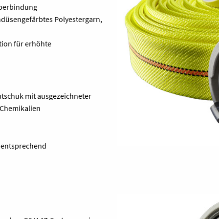
öperbindung
ndüsengefärbtes Polyestergarn,
tion für erhöhte
utschuk mit ausgezeichneter
 Chemikalien
m entsprechend