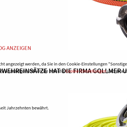
LOG ANZEIGEN
ht angezeigt werden, da Sie in den Cookie-Einstellungen "Sonstige
RWEHREINSÄTZE HAT DIE FIRMA GOLLMER 
k anzuzeigen, öffnen Sie bitte die
Cookie-Einstellungen
und erlaub
seit Jahrzehnten bewährt.