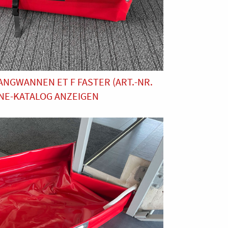
NGWANNEN ET F FASTER (ART.-NR.
INE-KATALOG ANZEIGEN