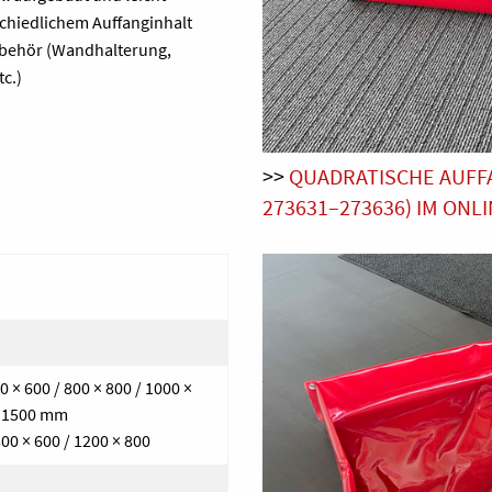
hiedlichem Auffanginhalt
Zubehör (Wandhalterung,
c.)
>>
QUADRATISCHE AUFFA
273631–273636) IM ONL
0 × 600 / 800 × 800 / 1000 ×
 × 1500 mm
00 × 600 / 1200 × 800