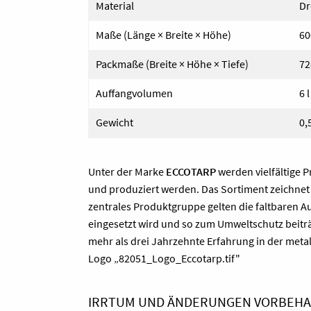
Material
Dr
Maße (Länge × Breite × Höhe)
60
Packmaße (Breite × Höhe × Tiefe)
72
Auffangvolumen
6 l
Gewicht
0,
Unter der Marke
ECCOTARP
werden vielfältige 
und produziert werden. Das Sortiment zeichnet 
zentrales Produktgruppe gelten die faltbaren A
eingesetzt wird und so zum Umweltschutz beitr
mehr als drei Jahrzehnte Erfahrung in der metal
Logo „82051_Logo_Eccotarp.tif"
IRRTUM UND ÄNDERUNGEN VORBEHAL