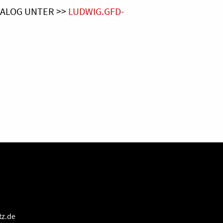
TALOG UNTER >>
LUDWIG.GFD-
tz.de