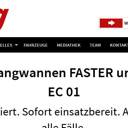
W
ELLES
FAHRZEUGE
MEDIATHEK
TEAM
KONTAK
angwannen FASTER un
EC 01
ert. Sofort einsatzbereit. 
alle Fälle.