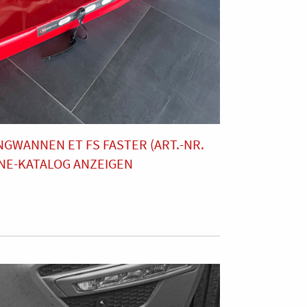
GWANNEN ET FS FASTER (ART.-NR.
INE-KATALOG ANZEIGEN