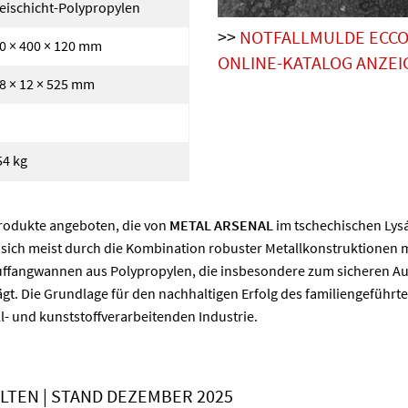
eischicht-Polypropylen
>>
NOTFALLMULDE ECCOTA
0 × 400 × 120 mm
ONLINE-KATALOG ANZEI
8 × 12 × 525 mm
54 kg
Produkte angeboten, die von
METAL ARSENAL
im tschechischen Lysá
sich meist durch die Kombination robuster Metallkonstruktionen m
uffangwannen aus Polypropylen, die insbesondere zum sicheren Auf
ägt. Die Grundlage für den nachhaltigen Erfolg des familiengefüh
l- und kunststoffverarbeitenden Industrie.
TEN | STAND DEZEMBER 2025