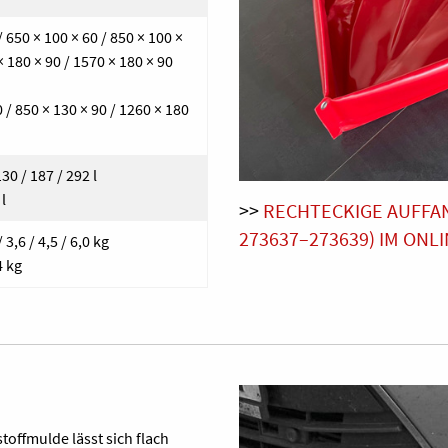
 650 × 100 × 60 / 850 × 100 ×
× 180 × 90 / 1570 × 180 × 90
 / 850 × 130 × 90 / 1260 × 180
30 / 187 / 292 l
l
>>
RECHTECKIGE AUFFAN
273637–273639) IM ONL
 3,6 / 4,5 / 6,0 kg
4 kg
toffmulde lässt sich flach