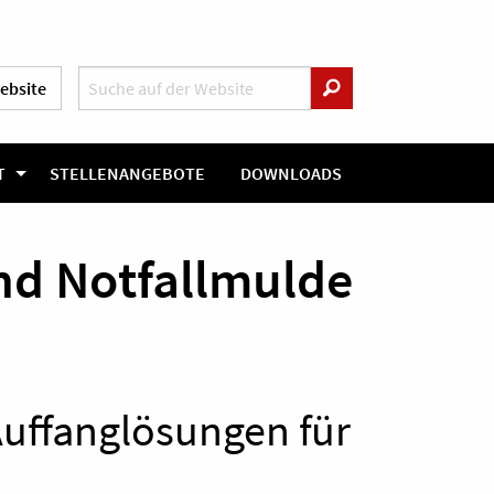
ebsite
T
STELLENANGEBOTE
DOWNLOADS
d Notfallmulde
Auffanglösungen für