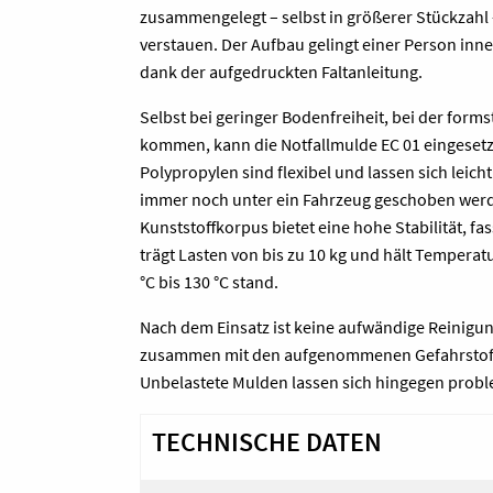
zusammengelegt – selbst in größerer Stückzahl 
verstauen. Der Aufbau gelingt einer Person in
dank der aufgedruckten Faltanleitung.
Selbst bei geringer Bodenfreiheit, bei der form
kommen, kann die Notfallmulde EC 01 eingeset
Polypropylen sind flexibel und lassen sich leic
immer noch unter ein Fahrzeug geschoben werd
Kunststoffkorpus bietet eine hohe Stabilität, fass
trägt Lasten von bis zu 10 kg und hält Temperat
°C bis 130 °C stand.
Nach dem Einsatz ist keine aufwändige Reinigun
zusammen mit den aufgenommenen Gefahrstoff
Unbelastete Mulden lassen sich hingegen prob
TECHNISCHE DATEN