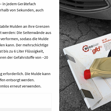
– in jedem Gerätefach
nerhalb von Sekunden, auch
stabile Mulden an ihre Grenzen
zt werden: Die Seitenwände aus
ht verformen, sodass die Mulde
en kann. Der mehrschichtige
t bis zu 6 Liter Flüssigkeit,
uren der Gefahrstoffe von –20
g erforderlich. Die Mulde kann
en entsorgt werden.
lemlos erneut verwenden.