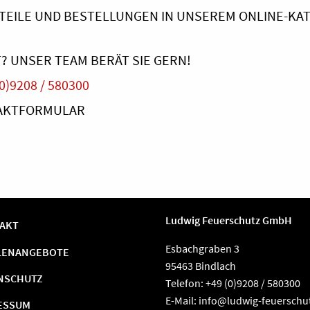
TEILE UND BESTELLUNGEN IN UNSEREM ONLINE-KA
? UNSER TEAM BERÄT SIE GERN!
0)9208 / 580300
TAKTFORMULAR
Ludwig Feuerschutz GmbH
AKT
Esbachgraben 3
LENANGEBOTE
95463 Bindlach
NSCHUTZ
Telefon: +49 (0)9208 / 580300
E-Mail:
info@ludwig-feuerschu
ESSUM